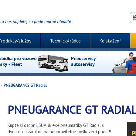
Produkty/služby
Technický rádce
Ke stažení
›
PNEUGARANCE GT Radial
PNEUGARANCE GT RADIA
Kupte si osobní, SUV & 4x4 pneumatiky GT Radial s
dvouletou zárukou na neopravitelné poškození pneu!!!