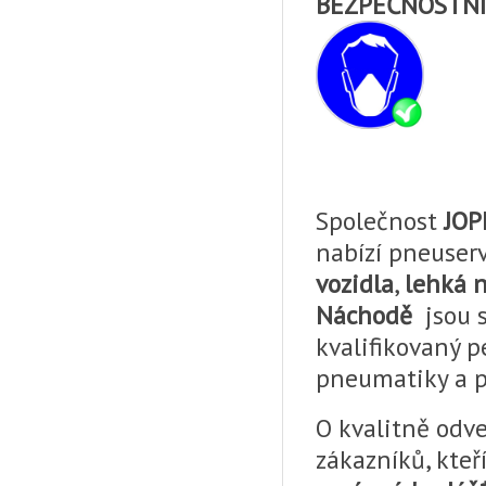
BEZPEČNOSTNÍ
Společnost
JO
nabízí pneuser
vozidla
,
lehká 
Náchodě
jsou 
kvalifikovaný 
pneumatiky a p
O kvalitně odv
zákazníků, kteří