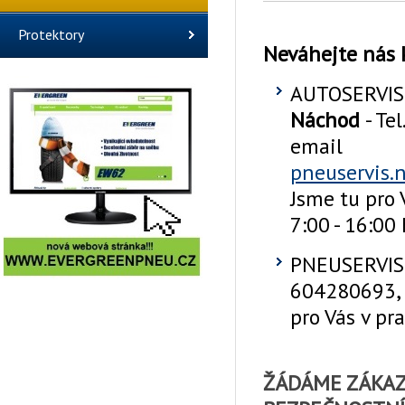
Protektory
Neváhejte nás 
AUTOSERVIS
Náchod
- Te
email
pneuservis.
J
sme tu pro 
7:00 - 16:00
PNEUSERVI
604280693,
pro Vás
v pr
ŽÁDÁME ZÁKAZN