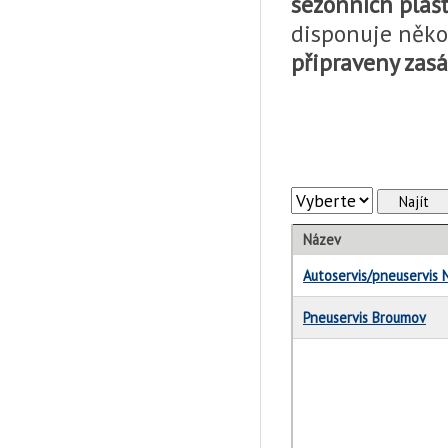
sezónních plášť
disponuje něko
připraveny zas
-
Najít
Název
Autoservis/pneuservis
Pneuservis Broumov