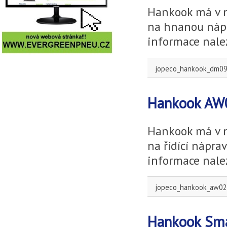
Hankook má v n
na hnanou nápra
informace nale
jopeco_hankook_dm09
Hankook AW
Hankook má v n
na řídící nápra
informace nale
jopeco_hankook_aw02
Hankook Smar