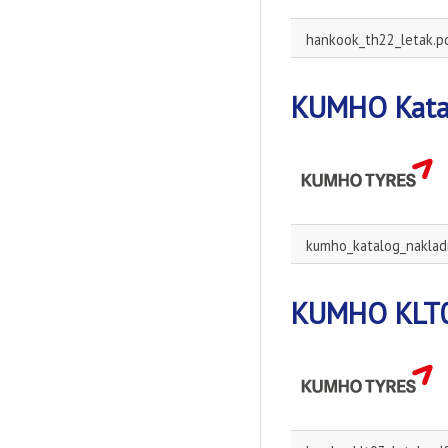
hankook_th22_letak.p
KUMHO Katal
kumho_katalog_naklad
KUMHO KLT0