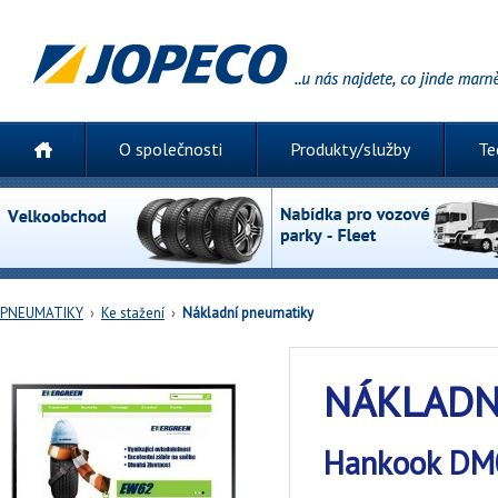
O společnosti
Produkty/služby
Te
PNEUMATIKY
›
Ke stažení
›
Nákladní pneumatiky
NÁKLADN
Hankook DM