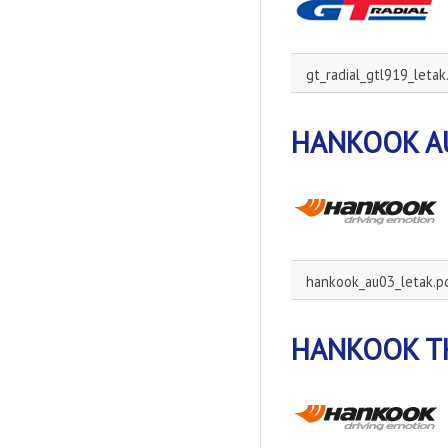
gt_radial_gtl919_letak
HANKOOK AU
hankook_au03_letak.p
HANKOOK TH