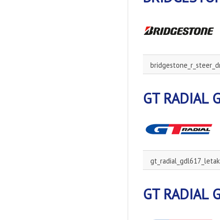
bridgestone_r_steer_d
GT RADIAL G
gt_radial_gdl617_letak
GT RADIAL G