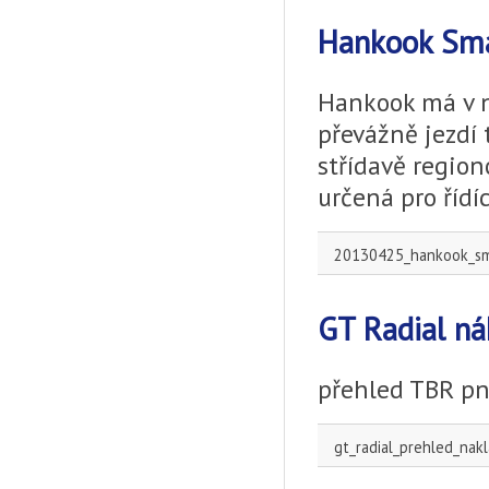
Hankook Sma
Hankook má v n
převážně jezdí
střídavě region
určená pro řídí
20130425_hankook_smar
GT Radial n
přehled TBR p
gt_radial_prehled_nak