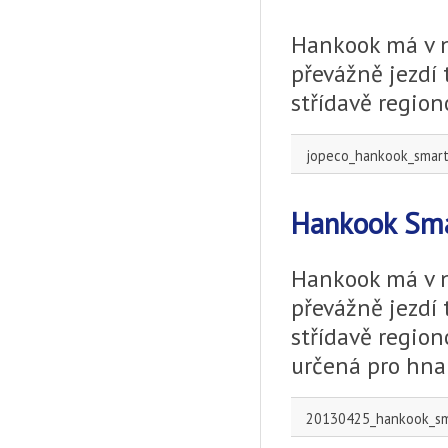
Hankook má v n
převážně jezdí
střídavě region
jopeco_hankook_smart
Hankook Sma
Hankook má v n
převážně jezdí
střídavě region
určená pro hna
20130425_hankook_smar