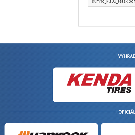
kumho_klt03_letak.pd
VÝHRAD
OFICIÁ